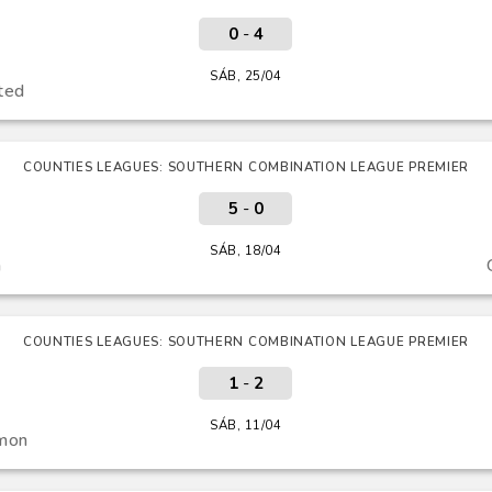
0
-
4
SÁB, 25/04
ited
COUNTIES LEAGUES: SOUTHERN COMBINATION LEAGUE PREMIER
5
-
0
SÁB, 18/04
m
COUNTIES LEAGUES: SOUTHERN COMBINATION LEAGUE PREMIER
1
-
2
SÁB, 11/04
mmon