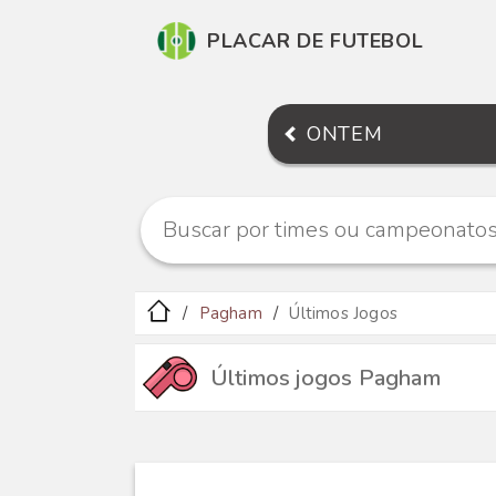
PLACAR DE FUTEBOL
ONTEM
Pagham
Últimos Jogos
Últimos jogos Pagham