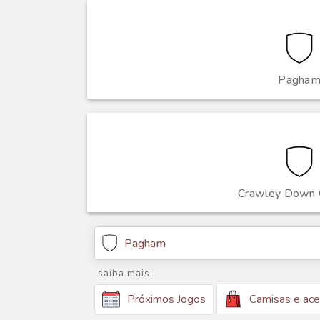
Pagha
Crawley Down 
Pagham
saiba mais:
Camisas e ace
Próximos Jogos