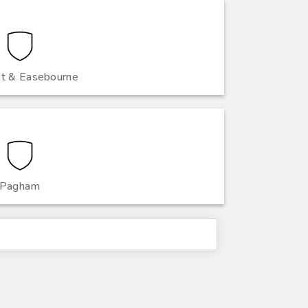
st & Easebourne
Pagham