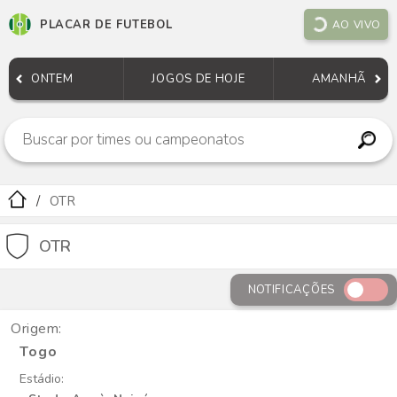
PLACAR DE FUTEBOL
AO VIVO
ONTEM
JOGOS DE HOJE
AMANHÃ
OTR
OTR
NOTIFICAÇÕES
Origem:
Togo
Estádio: