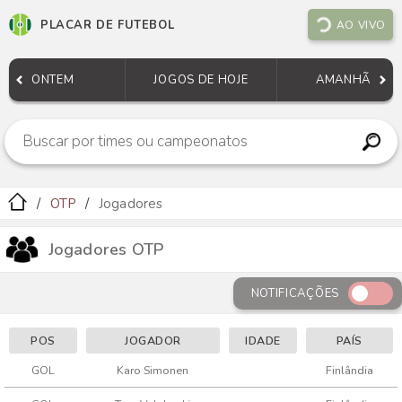
PLACAR DE FUTEBOL
AO VIVO
ONTEM
JOGOS DE HOJE
AMANHÃ
OTP
Jogadores
Jogadores OTP
NOTIFICAÇÕES
POS
JOGADOR
IDADE
PAÍS
GOL
Karo Simonen
Finlândia