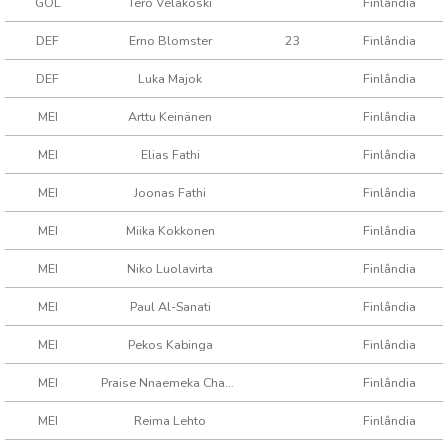
GOL
Tero Velakoski
Finlândia
DEF
Erno Blomster
23
Finlândia
DEF
Luka Majok
Finlândia
MEI
Arttu Keinänen
Finlândia
MEI
Elias Fathi
Finlândia
MEI
Joonas Fathi
Finlândia
MEI
Miika Kokkonen
Finlândia
MEI
Niko Luolavirta
Finlândia
MEI
Paul Al-Sanati
Finlândia
MEI
Pekos Kabinga
Finlândia
MEI
Praise Nnaemeka Chamberlain
Finlândia
MEI
Reima Lehto
Finlândia