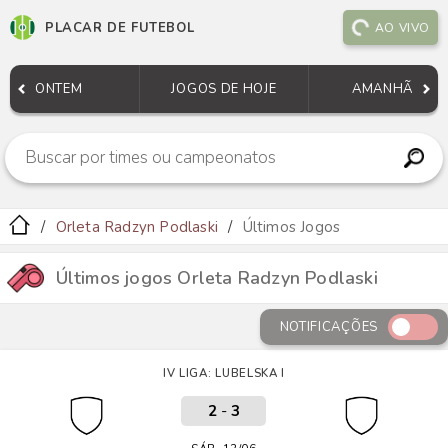
PLACAR DE FUTEBOL
AO VIVO
ONTEM
JOGOS DE HOJE
AMANHÃ
Orleta Radzyn Podlaski
Últimos Jogos
Últimos jogos Orleta Radzyn Podlaski
NOTIFICAÇÕES
IV LIGA: LUBELSKA I
2
-
3