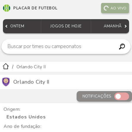
PLACAR DE FUTEBOL
AO VIVO
ONTEM
JOGOS DE HOJE
AMANHÃ
Orlando City II
Orlando City II
NOTIFICAÇÕES
Origem:
Estados Unidos
Ano de fundação: