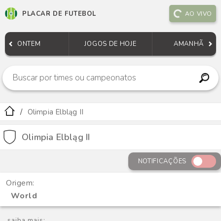
PLACAR DE FUTEBOL
AO VIVO
ONTEM
JOGOS DE HOJE
AMANHÃ
Olimpia Elbląg II
Olimpia Elbląg II
NOTIFICAÇÕES
Origem:
World
saiba mais: