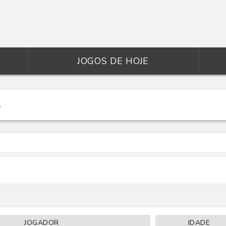
JOGOS DE HOJE
JOGADOR
IDADE