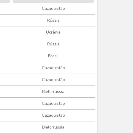
Cazaquistão
Rússia
Ucrânia
Rússia
Brasil
Cazaquistão
Cazaquistão
Bielorrússia
Cazaquistão
Cazaquistão
Bielorrússia