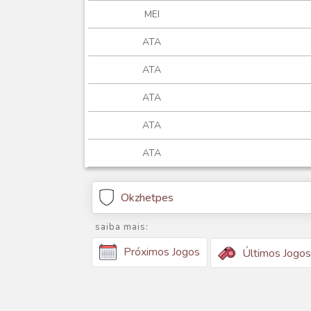
MEI
ATA
ATA
ATA
ATA
ATA
Okzhetpes
saiba mais:
Próximos Jogos
Últimos Jogos