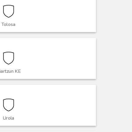
Tolosa
iartzun KE
Urola