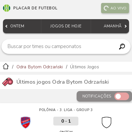
PLACAR DE FUTEBOL
AO VIVO
ONTEM
JOGOS DE HOJE
AMANHÃ
Odra Bytom Odrzański
Últimos Jogos
Últimos jogos Odra Bytom Odrzański
NOTIFICAÇÕES
POLÔNIA - 3. LIGA - GROUP 3
0
-
1