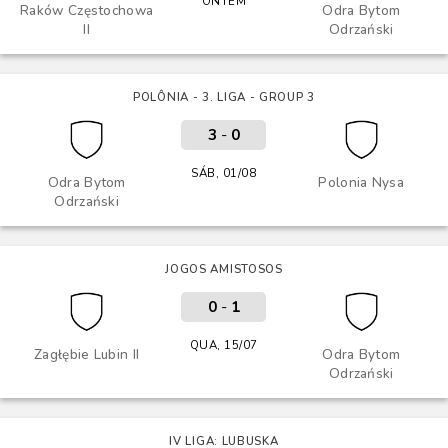
ONTEM
Raków Częstochowa
Odra Bytom
II
Odrzański
POLÔNIA - 3. LIGA - GROUP 3
3
-
0
SÁB, 01/08
Odra Bytom
Polonia Nysa
Odrzański
JOGOS AMISTOSOS
0
-
1
QUA, 15/07
Zagłębie Lubin II
Odra Bytom
Odrzański
IV LIGA: LUBUSKA