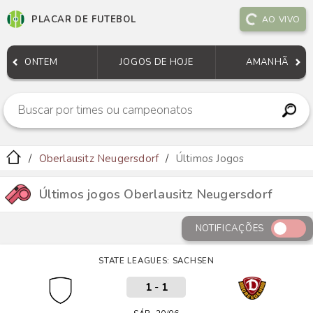
PLACAR DE FUTEBOL
AO VIVO
ONTEM
JOGOS DE HOJE
AMANHÃ
Oberlausitz Neugersdorf
Últimos Jogos
Últimos jogos Oberlausitz Neugersdorf
NOTIFICAÇÕES
STATE LEAGUES: SACHSEN
1
-
1