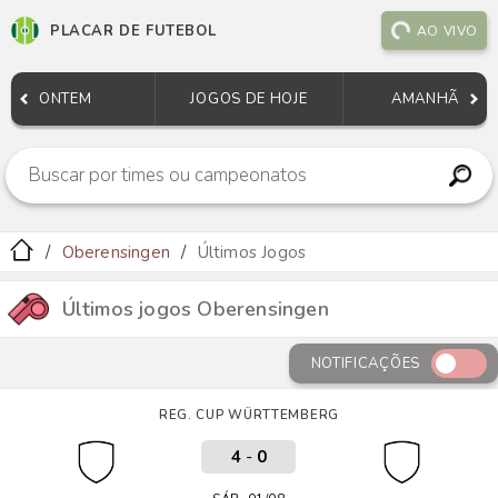
PLACAR DE FUTEBOL
AO VIVO
ONTEM
JOGOS DE HOJE
AMANHÃ
Oberensingen
Últimos Jogos
Últimos jogos Oberensingen
NOTIFICAÇÕES
REG. CUP WÜRTTEMBERG
4
-
0