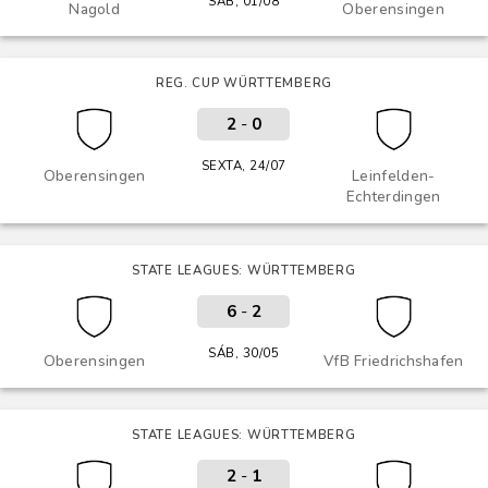
SÁB, 01/08
Nagold
Oberensingen
REG. CUP WÜRTTEMBERG
2
-
0
SEXTA, 24/07
Oberensingen
Leinfelden-
Echterdingen
STATE LEAGUES: WÜRTTEMBERG
6
-
2
SÁB, 30/05
Oberensingen
VfB Friedrichshafen
STATE LEAGUES: WÜRTTEMBERG
2
-
1