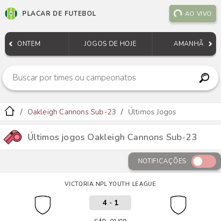
PLACAR DE FUTEBOL
AO VIVO
ONTEM
JOGOS DE HOJE
AMANHÃ
Oakleigh Cannons Sub-23
Últimos Jogos
Últimos jogos Oakleigh Cannons Sub-23
NOTIFICAÇÕES
VICTORIA NPL YOUTH LEAGUE
4
-
1