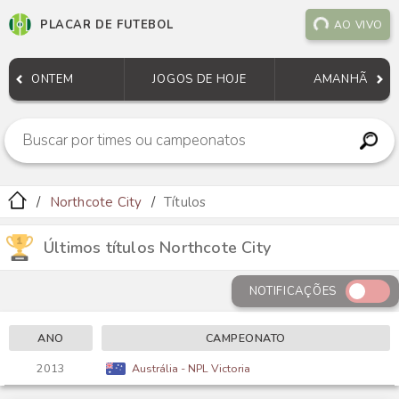
PLACAR DE FUTEBOL
AO VIVO
ONTEM
JOGOS DE HOJE
AMANHÃ
Northcote City
Títulos
Últimos títulos Northcote City
NOTIFICAÇÕES
ANO
CAMPEONATO
2013
Austrália - NPL Victoria