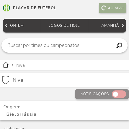
PLACAR DE FUTEBOL
AO VIVO
ONTEM
JOGOS DE HOJE
AMANHÃ
Niva
Niva
NOTIFICAÇÕES
Origem:
Bielorrússia
saiba mais: