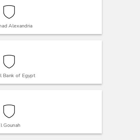
ihad Alexandria
l Bank of Egypt
El Gounah