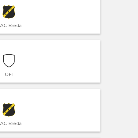
AC Breda
OFI
AC Breda