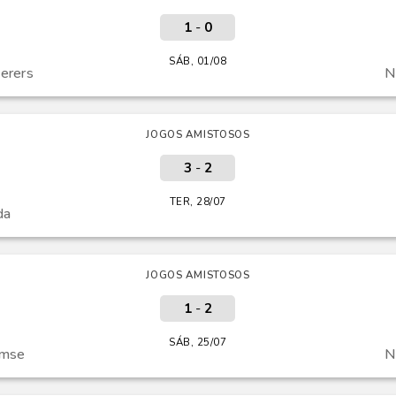
1
-
0
SÁB, 01/08
erers
N
JOGOS AMISTOSOS
3
-
2
TER, 28/07
da
JOGOS AMISTOSOS
1
-
2
SÁB, 25/07
emse
N