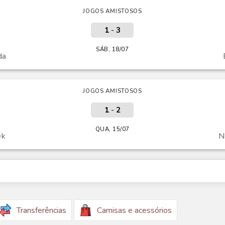
JOGOS AMISTOSOS
1
-
3
SÁB, 18/07
da
JOGOS AMISTOSOS
1
-
2
QUA, 15/07
ek
N
Transferências
Camisas e acessórios