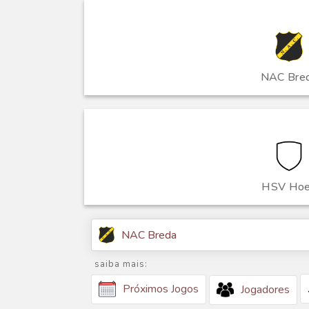
NAC Bre
HSV Ho
NAC Breda
saiba mais:
Próximos Jogos
Jogadores