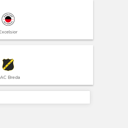
Excelsior
AC Breda