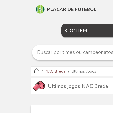
PLACAR DE FUTEBOL
ONTEM
NAC Breda
Últimos Jogos
Últimos jogos NAC Breda