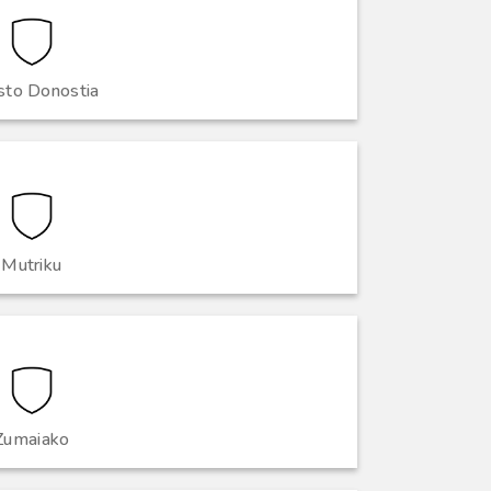
to Donostia
Mutriku
Zumaiako