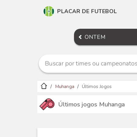
PLACAR DE FUTEBOL
ONTEM
Muhanga
Últimos Jogos
Últimos jogos Muhanga