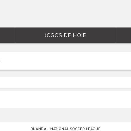
JOGOS DE HOJE
RUANDA - NATIONAL SOCCER LEAGUE