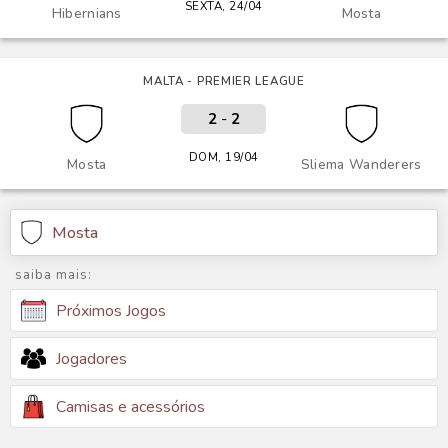
SEXTA, 24/04
Hibernians
Mosta
MALTA - PREMIER LEAGUE
2
-
2
DOM, 19/04
Mosta
Sliema Wanderers
Mosta
saiba mais:
Próximos Jogos
Jogadores
Camisas e acessórios