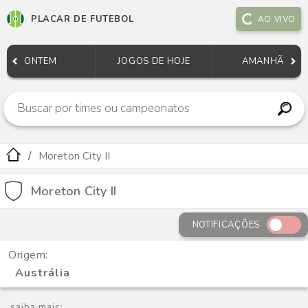
PLACAR DE FUTEBOL
AO VIVO
ONTEM
JOGOS DE HOJE
AMANHÃ
Moreton City II
Moreton City II
NOTIFICAÇÕES
Origem:
Austrália
saiba mais: