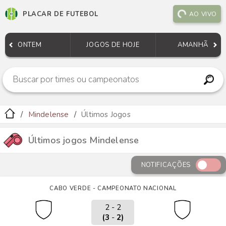
PLACAR DE FUTEBOL
AO VIVO
ONTEM
JOGOS DE HOJE
AMANHÃ
Mindelense
Últimos Jogos
Últimos jogos Mindelense
NOTIFICAÇÕES
CABO VERDE - CAMPEONATO NACIONAL
2 - 2
(3
-
2)