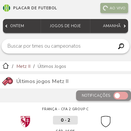
PLACAR DE FUTEBOL
AO VIVO
ONTEM
JOGOS DE HOJE
AMANHÃ
Metz II
Últimos Jogos
Últimos jogos Metz II
NOTIFICAÇÕES
FRANÇA - CFA 2 GROUP C
0
-
2