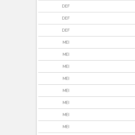
DEF
DEF
DEF
MEI
MEI
MEI
MEI
MEI
MEI
MEI
MEI