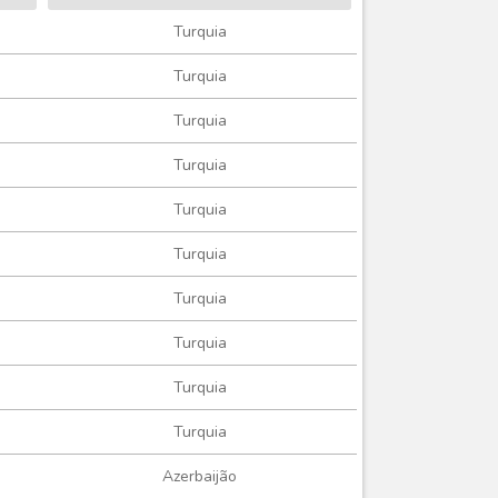
Turquia
Turquia
Turquia
Turquia
Turquia
Turquia
Turquia
Turquia
Turquia
Turquia
Azerbaijão