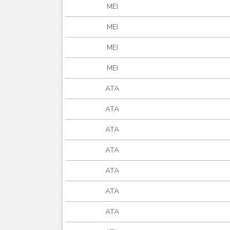
MEI
MEI
MEI
MEI
ATA
ATA
ATA
ATA
ATA
ATA
ATA