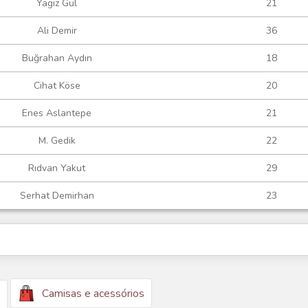
Yagiz Gul
21
Ali Demir
36
Buğrahan Aydın
18
Cihat Köse
20
Enes Aslantepe
21
M. Gedik
22
Rıdvan Yakut
29
Serhat Demirhan
23
Camisas e acessórios