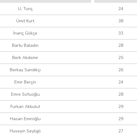
U. Tunç
24
Ümit Kurt
38
İnanç Gökçe
33
Bartu Baladın
28
Berk Akdemir
25
Berkay Sandıkçı
26
Emir Berçin
24
Emre Sofuoğlu
28
Furkan Akbulut
29
Hasan Emiroğlu
29
Huseyin Seyligli
27