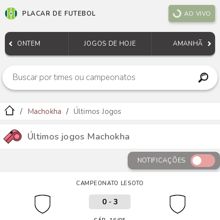
PLACAR DE FUTEBOL
AO VIVO
ONTEM
JOGOS DE HOJE
AMANHÃ
Machokha
Últimos Jogos
Últimos jogos Machokha
NOTIFICAÇÕES
CAMPEONATO LESOTO
0
-
3