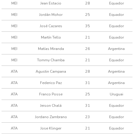
MEI
Jean Estacio
28
Equador
MEI
Jordán Mohor
25
Equador
MEI
José Cazares
35
Equador
MEI
Martín Tello
21
Equador
MEI
Matías Miranda
26
Argentina
MEI
Tommy Chamba
21
Equador
ATA
Agustin Campana
28
Argentina
ATA
Federico Paz
31
Argentina
ATA
Franco Posse
25
Uruguai
ATA
Jeison Chalá
31
Equador
ATA
Jordano Zambrano
23
Equador
ATA
Jose Klinger
21
Equador