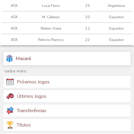
ATA
Luca Ferro
25
Argentina
ATA
M. Cabeza
20
Equador
ATA
Mateo Viera
21
Equador
ATA
Patricio Ramos
22
Equador
Macará
saiba mais:
Próximos Jogos
Últimos Jogos
Transferências
Títulos