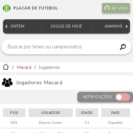
PLACAR DE FUTEBOL
AO VIVO
ONTEM
JOGOS DE HOJE
AMANHÃ
Macará
Jogadores
Jogadores Macará
NOTIFICAÇÕES
POS
JOGADOR
IDADE
PAÍS
GOL
Darwin Cuero
31
Equador