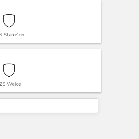
S Starościn
ZS Walce