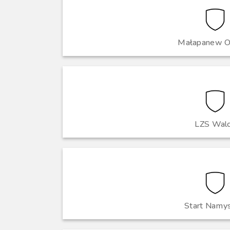
Małapanew O
LZS Wal
Start Namy