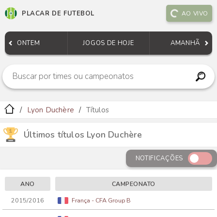
PLACAR DE FUTEBOL
AO VIVO
ONTEM
JOGOS DE HOJE
AMANHÃ
Lyon Duchère
Títulos
Últimos títulos Lyon Duchère
NOTIFICAÇÕES
ANO
CAMPEONATO
2015/2016
França - CFA Group B