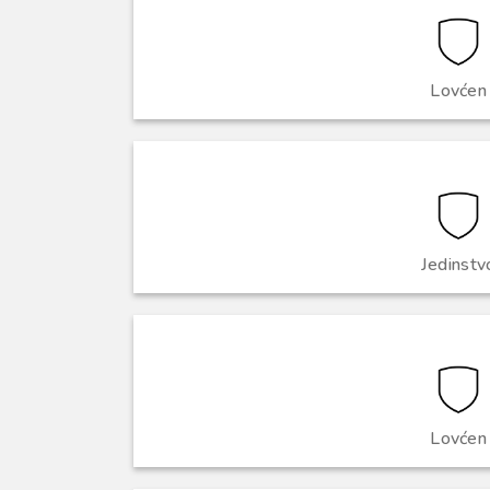
Lovćen
Jedinstv
Lovćen