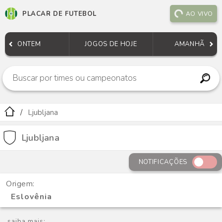
PLACAR DE FUTEBOL
AO VIVO
ONTEM
JOGOS DE HOJE
AMANHÃ
Ljubljana
Ljubljana
NOTIFICAÇÕES
Origem:
Eslovênia
saiba mais: