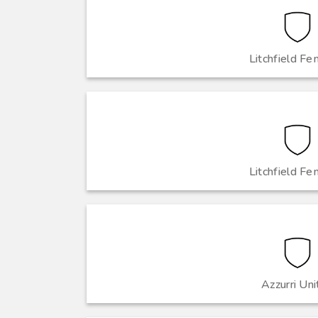
Litchfield Fe
Litchfield Fe
Azzurri Un