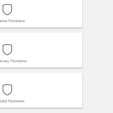
rina Feminino
 Aces Feminino
field Feminino