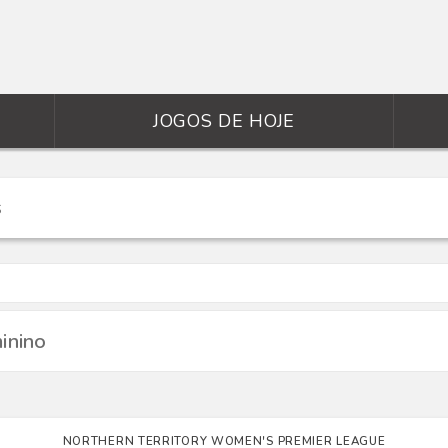
JOGOS DE HOJE
minino
NORTHERN TERRITORY WOMEN'S PREMIER LEAGUE