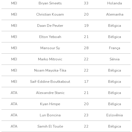
MEI
Bryan Smeets
33
Holanda
MEI
Christian Kouam
20
Alemanha
MEI
Daan De Peuter
19
Bélgica
MEI
Elton Yeboah
21
Bélgica
MEI
Mansour Sy
28
França
MEI
Marko Mitrovic
22
Sérvia
MEI
Noam Mayoka-Tika
22
Bélgica
MEI
Saïf-Eddine Boutkabout
17
Bélgica
ATA
Alexandre Stanic
21
Bélgica
ATA
Kyan Himpe
20
Bélgica
ATA
Lun Boncina
23
Eslovênia
ATA
Samih El Touile
22
Bélgica