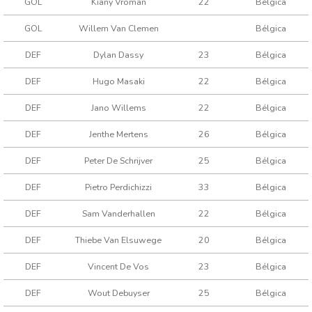
GOL
Kiany Vroman
22
Bélgica
GOL
Willem Van Clemen
Bélgica
DEF
Dylan Dassy
23
Bélgica
DEF
Hugo Masaki
22
Bélgica
DEF
Jano Willems
22
Bélgica
DEF
Jenthe Mertens
26
Bélgica
DEF
Peter De Schrijver
25
Bélgica
DEF
Pietro Perdichizzi
33
Bélgica
DEF
Sam Vanderhallen
22
Bélgica
DEF
Thiebe Van Elsuwege
20
Bélgica
DEF
Vincent De Vos
23
Bélgica
DEF
Wout Debuyser
25
Bélgica