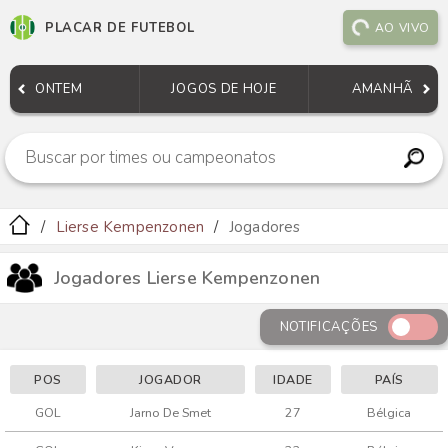
PLACAR DE FUTEBOL
AO VIVO
ONTEM
JOGOS DE HOJE
AMANHÃ
Lierse Kempenzonen
Jogadores
Jogadores Lierse Kempenzonen
NOTIFICAÇÕES
POS
JOGADOR
IDADE
PAÍS
GOL
Jarno De Smet
27
Bélgica