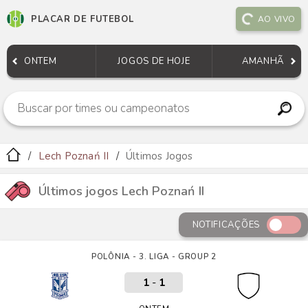
PLACAR DE FUTEBOL
AO VIVO
ONTEM
JOGOS DE HOJE
AMANHÃ
Lech Poznań II
Últimos Jogos
Últimos jogos Lech Poznań II
NOTIFICAÇÕES
POLÔNIA - 3. LIGA - GROUP 2
1
-
1