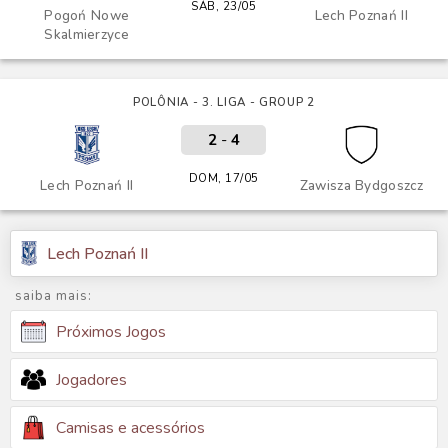
SÁB, 23/05
Pogoń Nowe
Lech Poznań II
Skalmierzyce
POLÔNIA - 3. LIGA - GROUP 2
2
-
4
DOM, 17/05
Lech Poznań II
Zawisza Bydgoszcz
Lech Poznań II
saiba mais:
Próximos Jogos
Jogadores
Camisas e acessórios