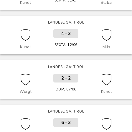
SEXTA, 31/07
Kundl
Stubai
LANDESLIGA: TIROL
4
-
3
SEXTA, 12/06
Kundl
Mils
LANDESLIGA: TIROL
2
-
2
DOM, 07/06
Wörgl
Kundl
LANDESLIGA: TIROL
6
-
3