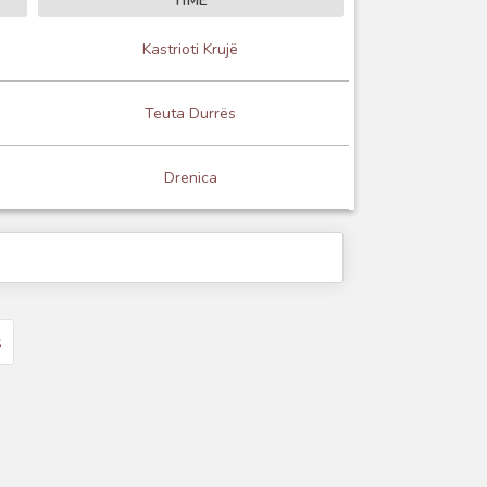
TIME
Kastrioti Krujë
Teuta Durrës
Drenica
s