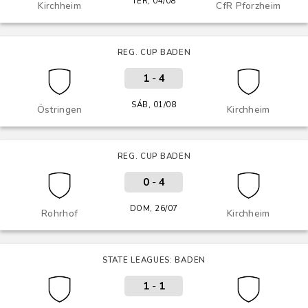
TER, 04/08
Kirchheim
CfR Pforzheim
REG. CUP BADEN
1
-
4
SÁB, 01/08
Östringen
Kirchheim
REG. CUP BADEN
0
-
4
DOM, 26/07
Rohrhof
Kirchheim
STATE LEAGUES: BADEN
1
-
1