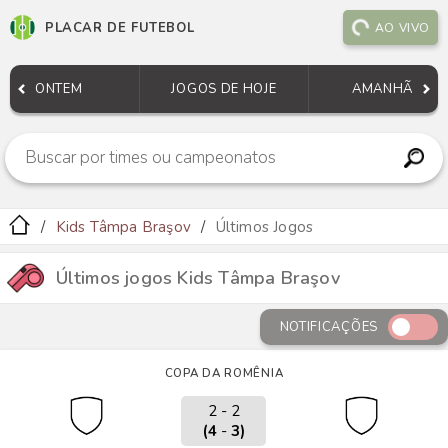
PLACAR DE FUTEBOL
AO VIVO
ONTEM
JOGOS DE HOJE
AMANHÃ
Kids Tâmpa Braşov
Últimos Jogos
Últimos jogos Kids Tâmpa Braşov
NOTIFICAÇÕES
COPA DA ROMÊNIA
2 - 2
(4
-
3)