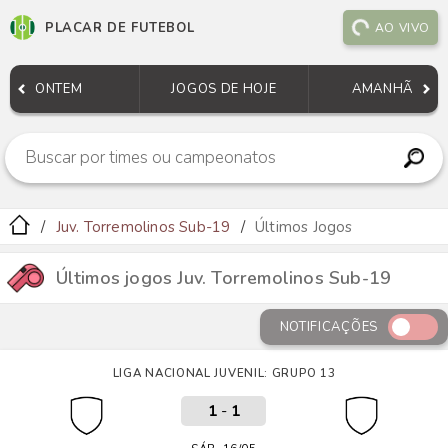
PLACAR DE FUTEBOL
AO VIVO
ONTEM
JOGOS DE HOJE
AMANHÃ
Juv. Torremolinos Sub-19
Últimos Jogos
Últimos jogos Juv. Torremolinos Sub-19
NOTIFICAÇÕES
LIGA NACIONAL JUVENIL: GRUPO 13
1
-
1