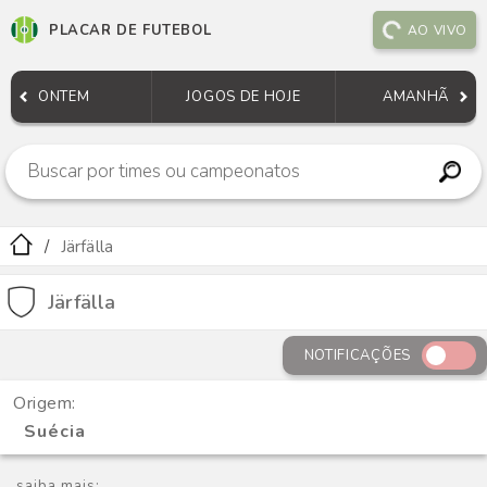
PLACAR DE FUTEBOL
AO VIVO
ONTEM
JOGOS DE HOJE
AMANHÃ
Järfälla
Järfälla
NOTIFICAÇÕES
Origem:
Suécia
saiba mais: