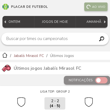
PLACAR DE FUTEBOL
AO VIVO
ONTEM
JOGOS DE HOJE
AMANHÃ
Jabalís Mirasol FC
Últimos Jogos
Últimos jogos Jabalís Mirasol FC
NOTIFICAÇÕES
LIGA TDP: GROUP 2
2 - 2
(4
-
5)