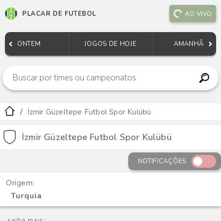
PLACAR DE FUTEBOL
AO VIVO
ONTEM
JOGOS DE HOJE
AMANHÃ
İzmir Güzeltepe Futbol Spor Kulübü
İzmir Güzeltepe Futbol Spor Kulübü
NOTIFICAÇÕES
Origem:
Turquia
saiba mais: