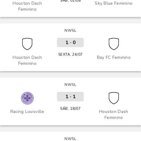
SÁB, 01/08
Houston Dash
Sky Blue Feminino
Feminino
NWSL
1
-
0
SEXTA, 24/07
Houston Dash
Bay FC Feminino
Feminino
NWSL
1
-
1
SÁB, 18/07
Racing Louisville
Houston Dash
Feminino
NWSL