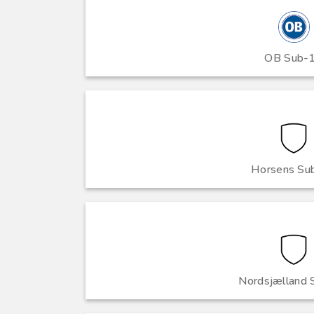
OB Sub-
Horsens Su
Nordsjælland