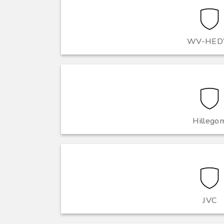
WV-HE
Hillego
JVC