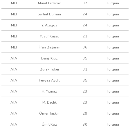
MEI
Murat Erdemir
37
Turquia
MEI
Serhat Duman
24
Turquia
MEI
Y. Alagöz
24
Turquia
MEI
Yusuf Kuşat
21
Turquia
MEI
İrfan Başaran
36
Turquia
ATA
Barış Kılıç
35
Turquia
ATA
Burak Toker
31
Turquia
ATA
Feyyaz Aydil
35
Turquia
ATA
H. Yılmaz
23
Turquia
ATA
M. Dedik
23
Turquia
ATA
Ömer Taşkın
29
Turquia
ATA
Ümit Koz
30
Turquia