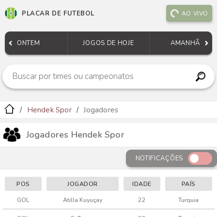
PLACAR DE FUTEBOL
AO VIVO
ONTEM
JOGOS DE HOJE
AMANHÃ
Hendek Spor
Jogadores
Jogadores Hendek Spor
NOTIFICAÇÕES
POS
JOGADOR
IDADE
PAÍS
GOL
Atilla Kuyuçay
22
Turquia