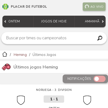
PLACAR DE FUTEBOL
AO VIVO
ONTEM
JOGOS DE HOJE
AMANHÃ
Heming
Últimos Jogos
Últimos jogos Heming
NOTIFICAÇÕES
NORUEGA - 3. DIVISION
1
-
1