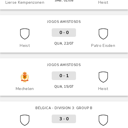
SÁB, 01/08
Lierse Kempenzonen
Heist
JOGOS AMISTOSOS
0
-
0
QUA, 22/07
Heist
Patro Eisden
JOGOS AMISTOSOS
0
-
1
QUA, 15/07
Mechelen
Heist
BÉLGICA - DIVISION 3: GROUP B
3
-
0