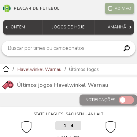
PLACAR DE FUTEBOL
AO VIVO
ONTEM
JOGOS DE HOJE
AMANHÃ
Havelwinkel Warnau
Últimos Jogos
Últimos jogos Havelwinkel Warnau
NOTIFICAÇÕES
STATE LEAGUES: SACHSEN - ANHALT
1
-
4