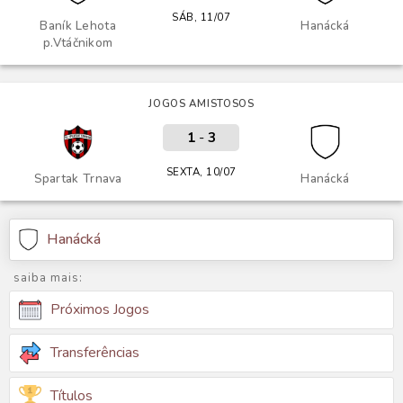
SÁB, 11/07
Baník Lehota
Hanácká
p.Vtáčnikom
JOGOS AMISTOSOS
1
-
3
SEXTA, 10/07
Spartak Trnava
Hanácká
Hanácká
saiba mais:
Próximos Jogos
Transferências
Títulos