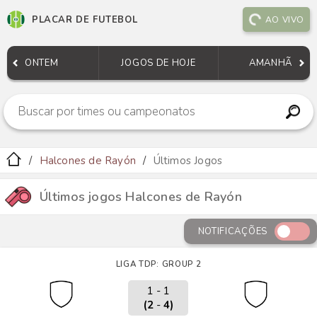
PLACAR DE FUTEBOL
AO VIVO
ONTEM
JOGOS DE HOJE
AMANHÃ
Halcones de Rayón
Últimos Jogos
Últimos jogos Halcones de Rayón
NOTIFICAÇÕES
LIGA TDP: GROUP 2
1 - 1
(2
-
4)