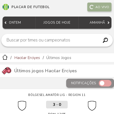
PLACAR DE FUTEBOL
AO VIVO
ONTEM
JOGOS DE HOJE
AMANHÃ
Hacılar Erciyes
Últimos Jogos
Últimos jogos Hacılar Erciyes
NOTIFICAÇÕES
BÖLGESEL AMATÖR LIG - REGION 11
3
-
0