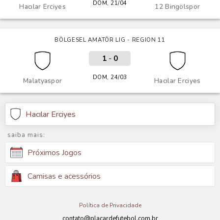
DOM, 21/04
Hacılar Erciyes
12 Bingölspor
BÖLGESEL AMATÖR LIG - REGION 11
1
-
0
DOM, 24/03
Malatyaspor
Hacılar Erciyes
Hacılar Erciyes
saiba mais:
Próximos Jogos
Camisas e acessórios
Política de Privacidade
contato@placardefutebol.com.br